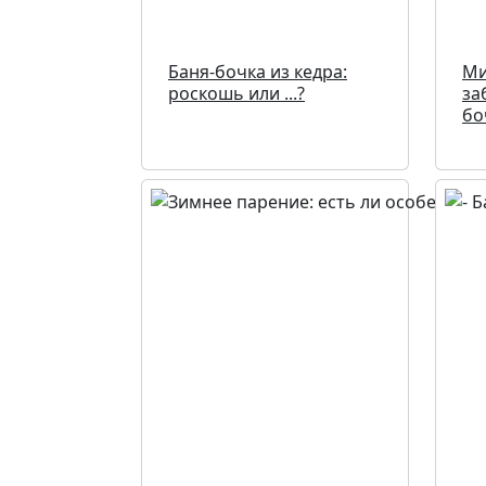
Баня-бочка из кедра:
Ми
роскошь или ...?
за
бо