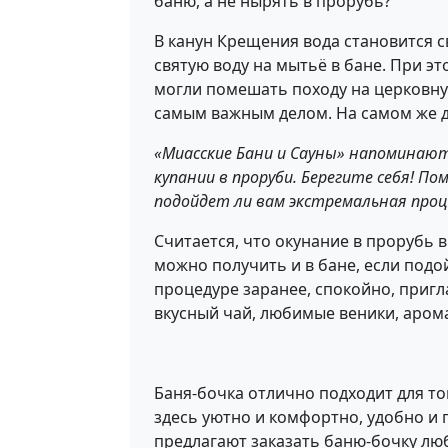
баню, а не нырять в прорубь?
В канун Крещения вода становится с
святую воду на мытьё в бане. При э
могли помешать походу на церковную
самым важным делом. На самом же де
«Миасские Бани и Сауны» напоминают:
купании в проруби. Берегите себя! П
подойдет ли вам экстремальная проц
Считается, что окунание в прорубь
можно получить и в бане, если подой
процедуре заранее, спокойно, пригл
вкусный чай, любимые веники, аром
Баня-бочка отлично подходит для тог
здесь уютно и комфортно, удобно и 
предлагают заказать баню-бочку люб