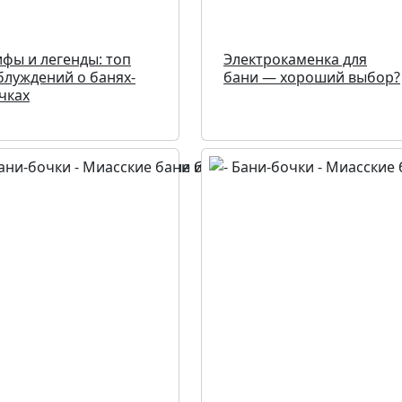
фы и легенды: топ
Электрокаменка для
блуждений о банях-
бани — хороший выбор?
чках