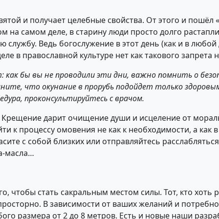
вятой и получает целебные свойства. От этого и пошёл 
том на самом деле, в старину люди просто долго растап
 службу. Ведь богослужение в этот день (как и в любой 
ле в православной культуре нет как такового запрета н
 как бы вы не проводили эти дни, важно помнить о безопа
омните, что окунание в прорубь подойдет только здоровым
едура, проконсультируйтесь с врачом.
 в Крещение дарит очищение души и исцеление от мора
ти к процессу омовения не как к необходимости, а как в 
асите с собой близких или отправляйтесь расслабляться
а-масла…
о, чтобы стать сакральным местом силы. Тот, кто хоть ра
просторно. В зависимости от ваших желаний и потребно
ого размера от 2 до 8 метров. Есть и новые наши разр