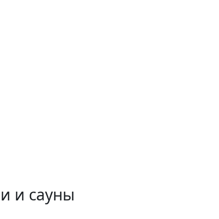
и и сауны
 временем!