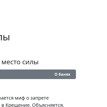
лы
 место силы
О банях
вается миф о запрете
 в Крещение. Объясняется,