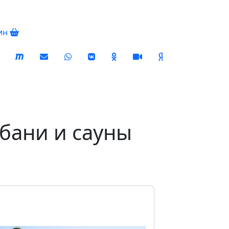
ин
l
бани и сауны