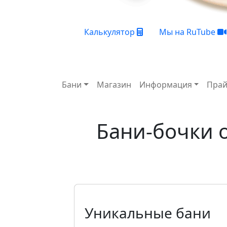
Плашки
Калькулятор
Мы на RuTube
Основная навигация
Бани
Магазин
Информация
Прай
Бани-бочки 
Уникальные бани