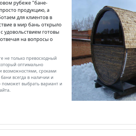
довом рубеже "бане-
 просто продукцию, а
ботаем для клиентов в
ствие в мир бань открыло
 с удовольствием готовы
, отвечая на вопросы о
те не только превосходный
 который оптимально
и возможностями, сроками
бани всегда в наличии и
р поможет выбрать вариант и
айта.