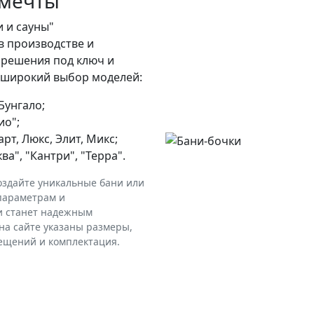
 мечты
 и сауны"
в производстве и
 решения под ключ и
т широкий выбор моделей:
Бунгало;
ио";
рт, Люкс, Элит, Микс;
а", "Кантри", "Терра".
оздайте уникальные бани или
параметрам и
и станет надежным
на сайте указаны размеры,
мещений и комплектация.