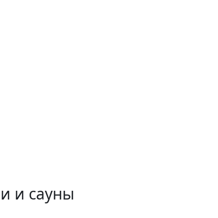
и и сауны
 временем!