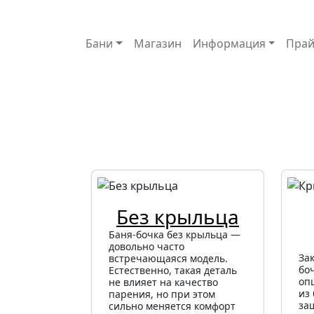
Основная навигация
Бани
Магазин
Информация
Прай
Без крыльца
Баня-бочка без крыльца —
довольно часто
За
встречающаяся модель.
бо
Естественно, такая деталь
оп
не влияет на качество
из 
парения, но при этом
за
сильно меняется комфорт