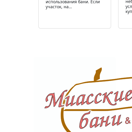
не
использования бани. Если
ус
участок, на…
ку