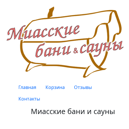
Перейти к основному содержанию
Верхнее меню
Главная
Корзина
Отзывы
Контакты
Миасские бани и сауны
Качество, проверенное