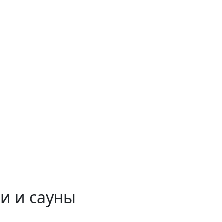
и и сауны
 временем!