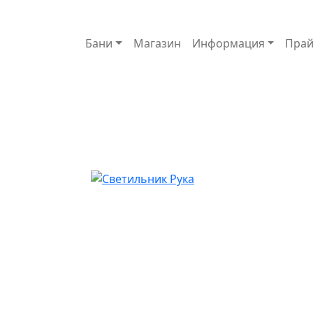
Основная навигация
Бани
Магазин
Информация
Прай