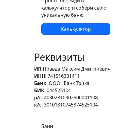
Просто перейди в
калькулятор и собери свою
уникальную баню!
Калькулятор
Реквизиты
ИП
Правда Максим Дмитриевич
ИНН
: 741516331411
Банк
: ООО "Банк Точка"
БИК
: 044525104
р/с
: 40802810302500041108
к/с
: 30101810745374525104
Самое важное
Бани