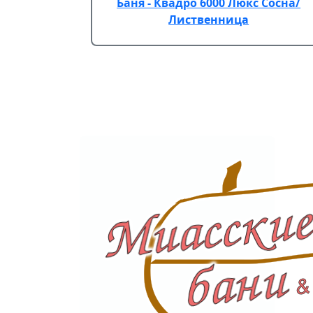
Баня - Квадро 6000 Люкс Сосна/
Лиственница