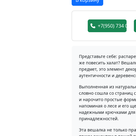
В корзину
+7(950) 734 05 7
Представьте себе: распаре
же повесить халат? Вешал
предмет, это элемент дек
аутентичности и деревенс
Выполненная из натуральн
словно сошла со страниц с
и нарочито простые форм
напоминая о лесе и его щ
надежными крючками для п
принадлежностей.
Эта вешалка не только пра