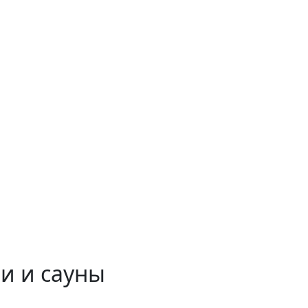
и и сауны
 временем!