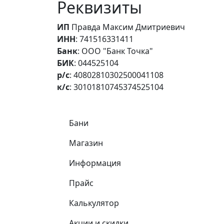
Реквизиты
ИП
Правда Максим Дмитриевич
ИНН
: 741516331411
Банк
: ООО "Банк Точка"
БИК
: 044525104
р/с
: 40802810302500041108
к/с
: 30101810745374525104
Самое важное
Бани
Магазин
Информация
Прайс
Калькулятор
Акции и скидки