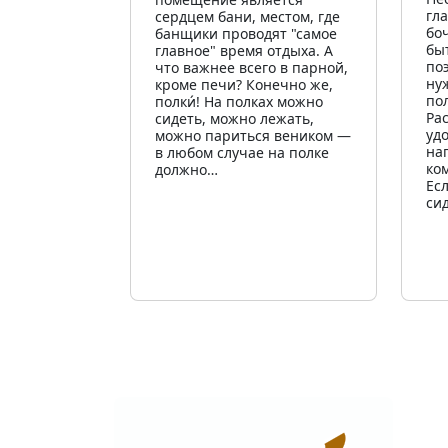
гл
сердцем бани, местом, где
бо
банщики проводят "самое
бы
главное" время отдыха. А
по
что важнее всего в парной,
ну
кроме печи? Конечно же,
по
полки́! На полках можно
Ра
сидеть, можно лежать,
уд
можно париться веником —
на
в любом случае на полке
ко
должно…
Ес
си