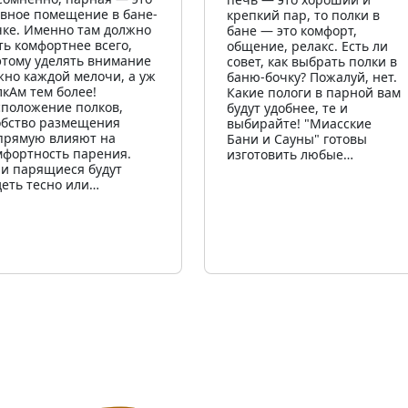
авное помещение в бане-
крепкий пар, то полки в
чке. Именно там должно
бане — это комфорт,
ть комфортнее всего,
общение, релакс. Есть ли
этому уделять внимание
совет, как выбрать полки в
жно каждой мелочи, а уж
баню-бочку? Пожалуй, нет.
лкАм тем более!
Какие пологи в парной вам
сположение полков,
будут удобнее, те и
обство размещения
выбирайте! "Миасские
прямую влияют на
Бани и Сауны" готовы
мфортность парения.
изготовить любые…
ли парящиеся будут
деть тесно или…