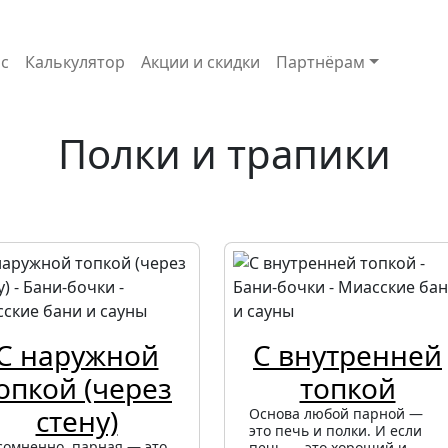
с
Калькулятор
Акции и скидки
Партнёрам
Полки и трапики
С наружной
С внутренней
опкой (через
топкой
стену)
Основа любой парной —
это печь и полки. И если
сомненно, парная — это
печь — это хороший и