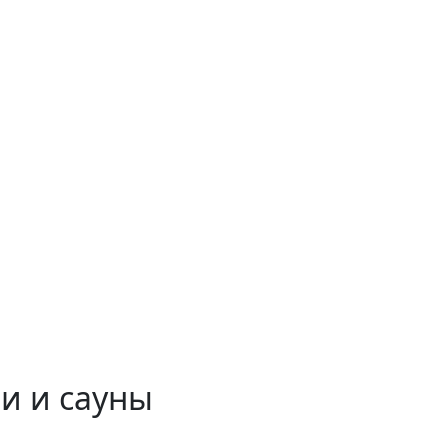
и и сауны
 временем!