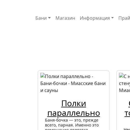
Основная навигация
Бани
Магазин
Информация
Прай
Полки
параллельно
т
Баня-бочка — это, прежде
всего, парная. Именно это
Не
помещение является