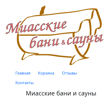
Перейти к основному содержанию
Верхнее меню
Главная
Корзина
Отзывы
Контакты
Миасские бани и сауны
Качество, проверенное