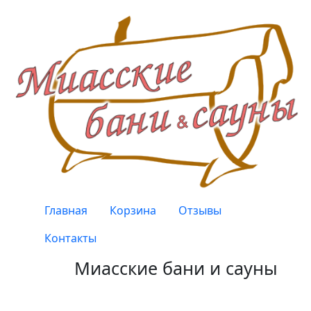
Перейти к основному содержанию
Верхнее меню
Главная
Корзина
Отзывы
Контакты
Миасские бани и сауны
Качество, проверенное