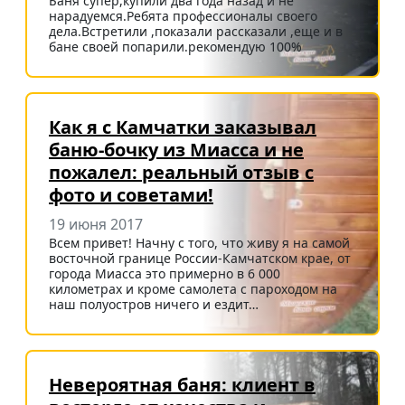
Баня супер,купили два года назад и не
нарадуемся.Ребята профессионалы своего
дела.Встретили ,показали рассказали ,еще и в
бане своей попарили.рекомендую 100%
Как я с Камчатки заказывал
баню-бочку из Миасса и не
пожалел: реальный отзыв с
фото и советами!
19 июня 2017
Всем привет! Начну с того, что живу я на самой
восточной границе России-Камчатском крае, от
города Миасса это примерно в 6 000
километрах и кроме самолета с пароходом на
наш полуостров ничего и ездит…
Невероятная баня: клиент в