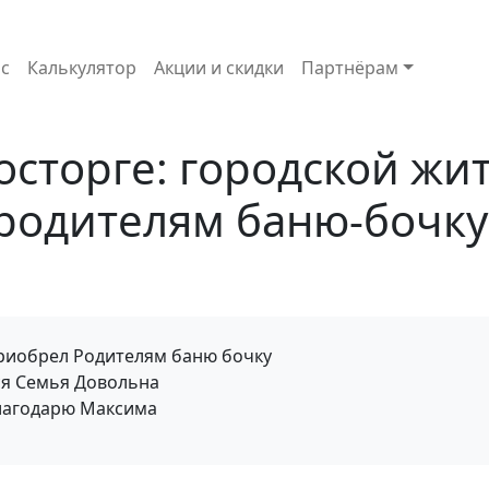
с
Калькулятор
Акции и скидки
Партнёрам
осторге: городской жи
родителям баню-бочку
риобрел Родителям баню бочку
ся Семья Довольна
лагодарю Максима