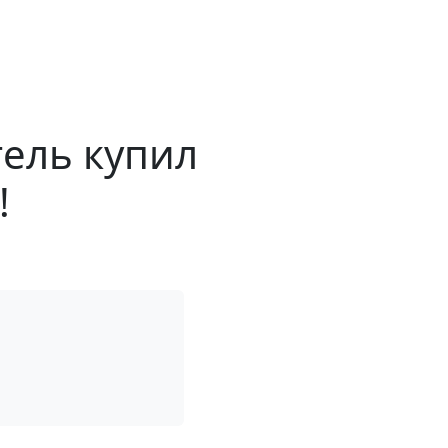
тель купил
!