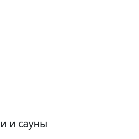
и и сауны
 временем!