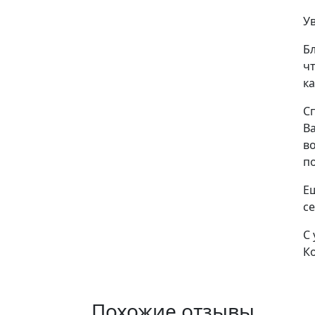
У
Б
ч
к
С
Ва
в
п
Е
с
С
К
Похожие отзывы