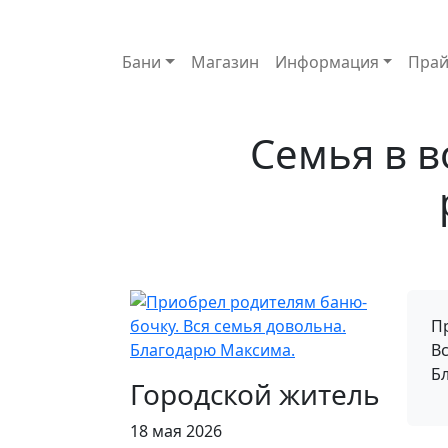
Основная навигация
Бани
Магазин
Информация
Прай
Семья в в
П
В
Б
Городской житель
18 мая 2026