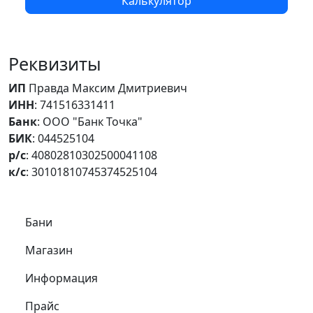
Калькулятор
Реквизиты
ИП
Правда Максим Дмитриевич
ИНН
: 741516331411
Банк
: ООО "Банк Точка"
БИК
: 044525104
р/с
: 40802810302500041108
к/с
: 30101810745374525104
Самое важное
Бани
Магазин
Информация
Прайс