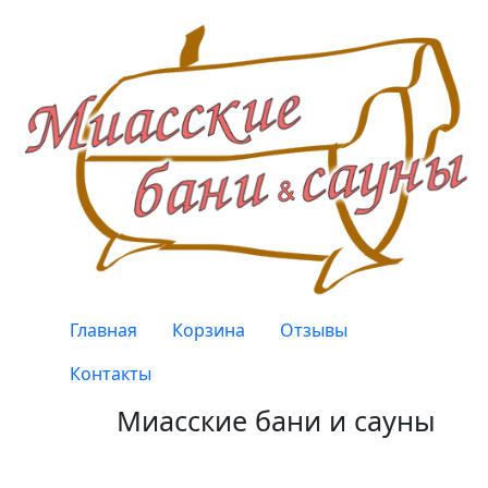
Перейти к основному содержанию
Верхнее меню
Главная
Корзина
Отзывы
Контакты
Миасские бани и сауны
Качество, проверенное