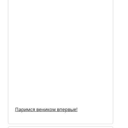
Паримся веником впервые!