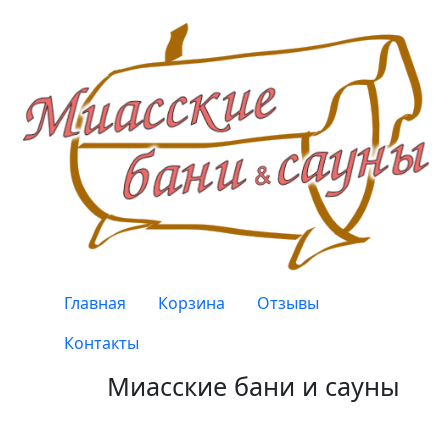
Перейти к основному содержанию
Верхнее меню
Главная
Корзина
Отзывы
Контакты
Миасские бани и сауны
Качество, проверенное