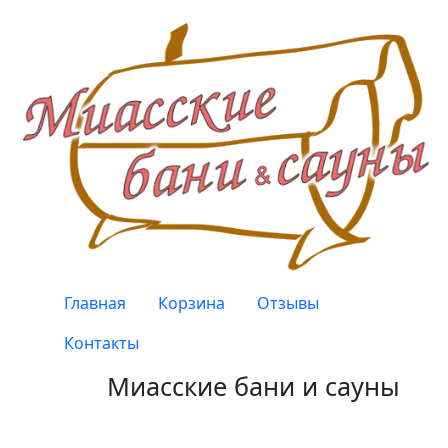
Перейти к основному содержанию
Верхнее меню
Главная
Корзина
Отзывы
Контакты
Миасские бани и сауны
Качество, проверенное