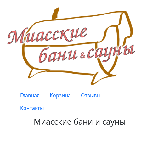
Перейти к основному содержанию
Верхнее меню
Главная
Корзина
Отзывы
Контакты
Миасские бани и сауны
Качество, проверенное