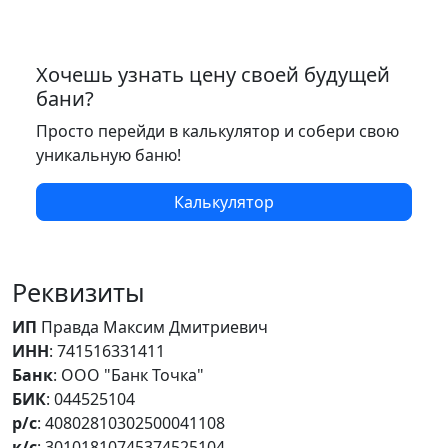
Хочешь узнать цену своей будущей
бани?
Просто перейди в калькулятор и собери свою
уникальную баню!
Калькулятор
Реквизиты
ИП
Правда Максим Дмитриевич
ИНН
: 741516331411
Банк
: ООО "Банк Точка"
БИК
: 044525104
р/с
: 40802810302500041108
к/с
: 30101810745374525104