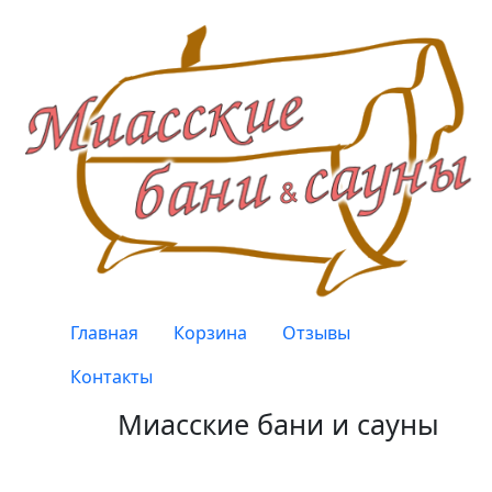
Перейти к основному содержанию
Верхнее меню
Главная
Корзина
Отзывы
Контакты
Миасские бани и сауны
Качество, проверенное