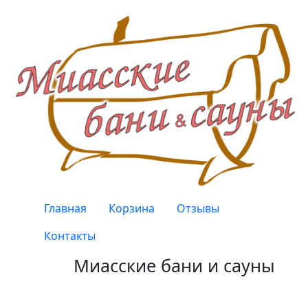
Перейти к основному содержанию
Верхнее меню
Главная
Корзина
Отзывы
Контакты
Миасские бани и сауны
Качество, проверенное