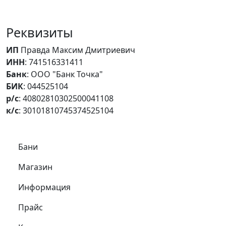
Реквизиты
ИП
Правда Максим Дмитриевич
ИНН
: 741516331411
Банк
: ООО "Банк Точка"
БИК
: 044525104
р/с
: 40802810302500041108
к/с
: 30101810745374525104
Самое важное
Бани
Магазин
Информация
Прайс