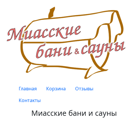
Перейти к основному содержанию
Верхнее меню
Главная
Корзина
Отзывы
Контакты
Миасские бани и сауны
Качество, проверенное