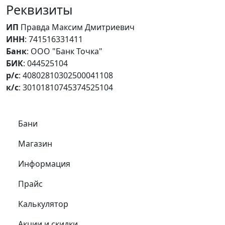
Реквизиты
ИП
Правда Максим Дмитриевич
ИНН
: 741516331411
Банк
: ООО "Банк Точка"
БИК
: 044525104
р/с
: 40802810302500041108
к/с
: 30101810745374525104
Самое важное
Бани
Магазин
Информация
Прайс
Калькулятор
Акции и скидки