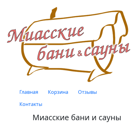
Перейти к основному содержанию
Верхнее меню
Главная
Корзина
Отзывы
Контакты
Миасские бани и сауны
Качество, проверенное