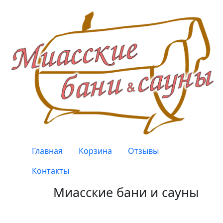
Перейти к основному содержанию
Верхнее меню
Главная
Корзина
Отзывы
Контакты
Миасские бани и сауны
Качество, проверенное