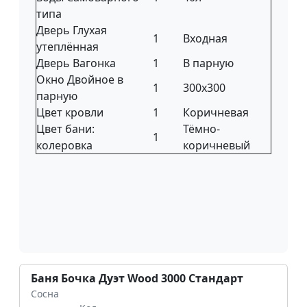
типа
Дверь Глухая
1
Входная
утеплённая
Дверь Вагонка
1
В парную
Окно Двойное в
1
300х300
парную
Цвет кровли
1
Коричневая
Цвет бани:
Тёмно-
1
колеровка
коричневый
Баня Бочка Дуэт Wood 3000 Стандарт
Сосна