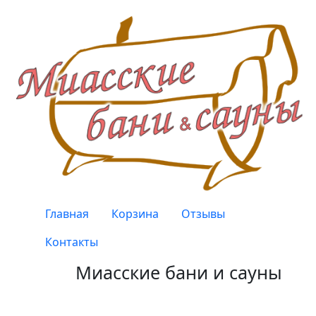
Перейти к основному содержанию
Верхнее меню
Главная
Корзина
Отзывы
Контакты
Миасские бани и сауны
Качество, проверенное