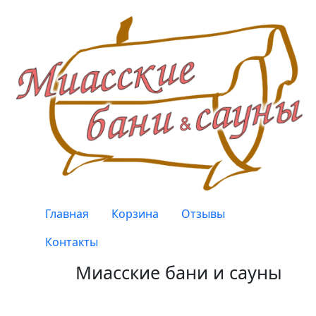
Перейти к основному содержанию
Верхнее меню
Главная
Корзина
Отзывы
Контакты
Миасские бани и сауны
Качество, проверенное