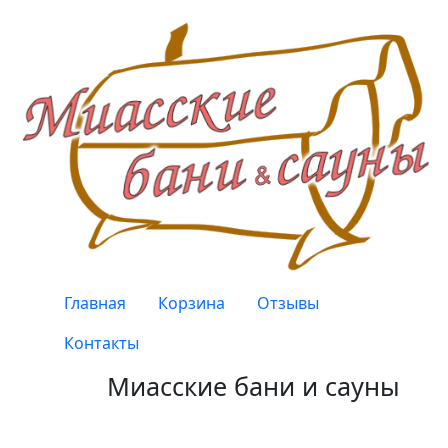
Перейти к основному содержанию
Верхнее меню
Главная
Корзина
Отзывы
Контакты
Миасские бани и сауны
Качество, проверенное