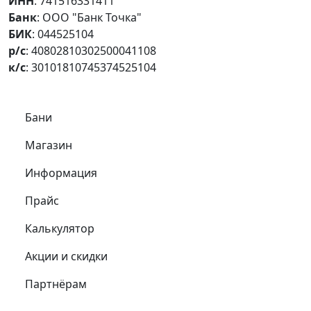
ИНН
: 741516331411
Банк
: ООО "Банк Точка"
БИК
: 044525104
р/с
: 40802810302500041108
к/с
: 30101810745374525104
Самое важное
Бани
Магазин
Информация
Прайс
Калькулятор
Акции и скидки
Партнёрам