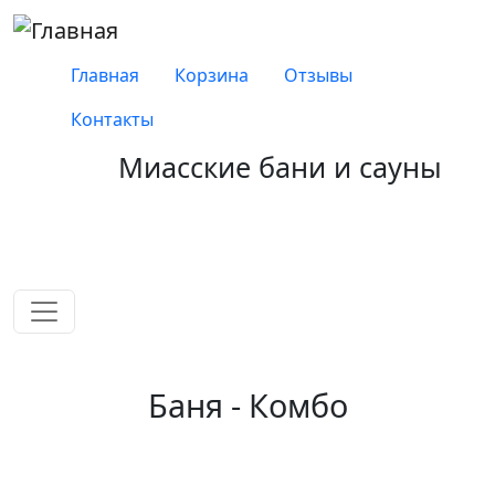
Перейти к основному содержанию
Верхнее меню
Главная
Корзина
Отзывы
Контакты
Миасские бани и сауны
Качество, проверенное
временем!
Баня - Комбо