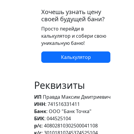
Хочешь узнать цену
своей будущей бани?
Просто перейди в
калькулятор и собери свою
уникальную баню!
Калькулятор
Реквизиты
ИП
Правда Максим Дмитриевич
ИНН
: 741516331411
Банк
: ООО "Банк Точка"
БИК
: 044525104
р/с
: 40802810302500041108
к/с
: 30101810745374525104