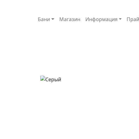
Основная навигация
Бани
Магазин
Информация
Прай