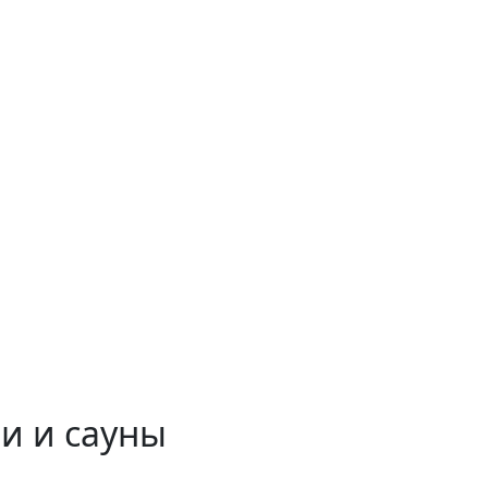
и и сауны
 временем!