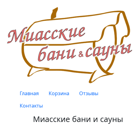
Перейти к основному содержанию
Верхнее меню
Главная
Корзина
Отзывы
Контакты
Миасские бани и сауны
Качество, проверенное