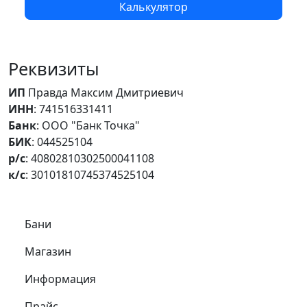
Калькулятор
Реквизиты
ИП
Правда Максим Дмитриевич
ИНН
: 741516331411
Банк
: ООО "Банк Точка"
БИК
: 044525104
р/с
: 40802810302500041108
к/с
: 30101810745374525104
Самое важное
Бани
Магазин
Информация
Прайс