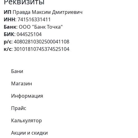
Реквизиты
ИП
Правда Максим Дмитриевич
ИНН
: 741516331411
Банк
: ООО "Банк Точка"
БИК
: 044525104
р/с
: 40802810302500041108
к/с
: 30101810745374525104
Самое важное
Бани
Магазин
Информация
Прайс
Калькулятор
Акции и скидки