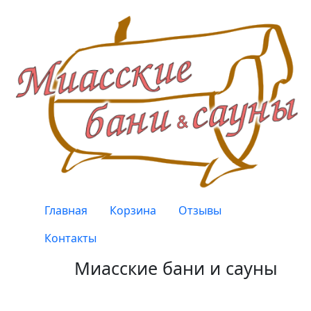
Перейти к основному содержанию
Верхнее меню
Главная
Корзина
Отзывы
Контакты
Миасские бани и сауны
Качество, проверенное