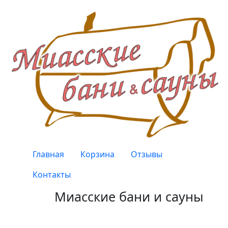
Перейти к основному содержанию
Верхнее меню
Главная
Корзина
Отзывы
Контакты
Миасские бани и сауны
Качество, проверенное