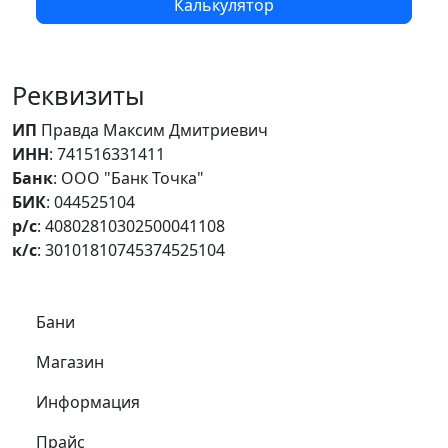
Калькулятор
Реквизиты
ИП
Правда Максим Дмитриевич
ИНН
: 741516331411
Банк
: ООО "Банк Точка"
БИК
: 044525104
р/с
: 40802810302500041108
к/с
: 30101810745374525104
Самое важное
Бани
Магазин
Информация
Прайс