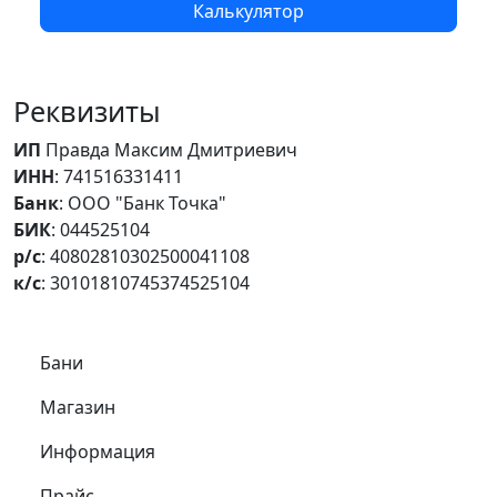
Калькулятор
Реквизиты
ИП
Правда Максим Дмитриевич
ИНН
: 741516331411
Банк
: ООО "Банк Точка"
БИК
: 044525104
р/с
: 40802810302500041108
к/с
: 30101810745374525104
Самое важное
Бани
Магазин
Информация
Прайс