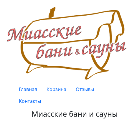
Перейти к основному содержанию
Верхнее меню
Главная
Корзина
Отзывы
Контакты
Миасские бани и сауны
Качество, проверенное