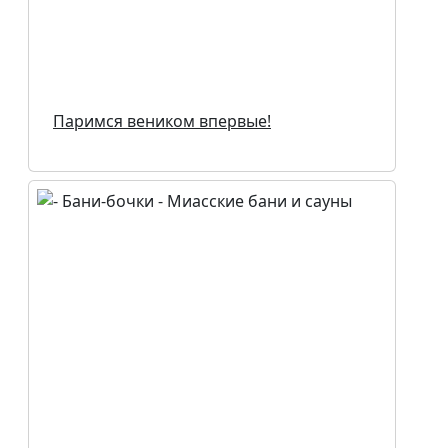
Паримся веником впервые!