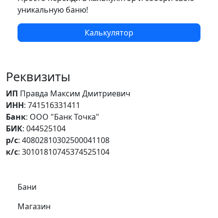
уникальную баню!
Калькулятор
Реквизиты
ИП
Правда Максим Дмитриевич
ИНН
: 741516331411
Банк
: ООО "Банк Точка"
БИК
: 044525104
р/с
: 40802810302500041108
к/с
: 30101810745374525104
Самое важное
Бани
Магазин