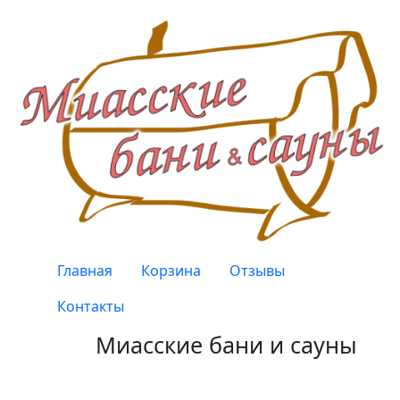
Перейти к основному содержанию
Верхнее меню
Главная
Корзина
Отзывы
Контакты
Миасские бани и сауны
Качество, проверенное