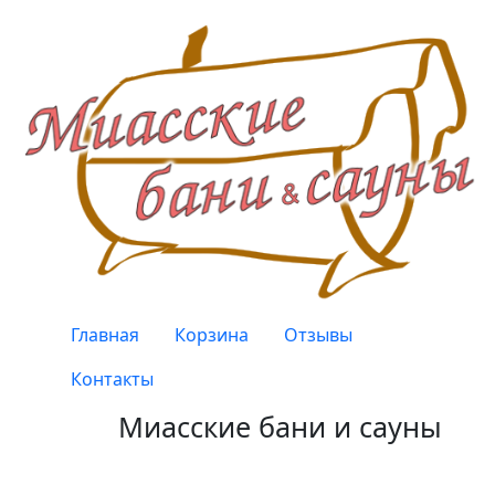
Перейти к основному содержанию
Верхнее меню
Главная
Корзина
Отзывы
Контакты
Миасские бани и сауны
Качество, проверенное