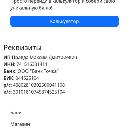
Просто перейди в калькулятор и собери свою
уникальную баню!
Калькулятор
Реквизиты
ИП
Правда Максим Дмитриевич
ИНН
: 741516331411
Банк
: ООО "Банк Точка"
БИК
: 044525104
р/с
: 40802810302500041108
к/с
: 30101810745374525104
Самое важное
Бани
Магазин