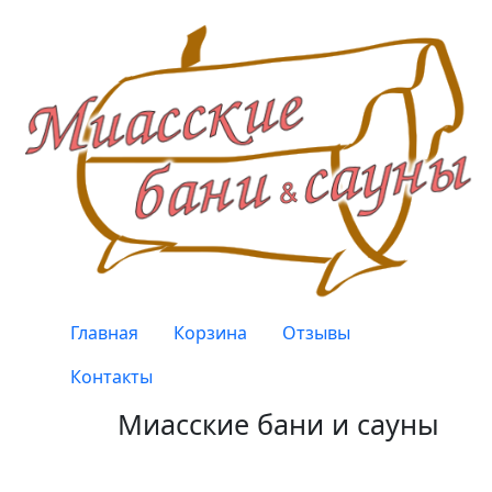
Перейти к основному содержанию
Верхнее меню
Главная
Корзина
Отзывы
Контакты
Миасские бани и сауны
Качество, проверенное